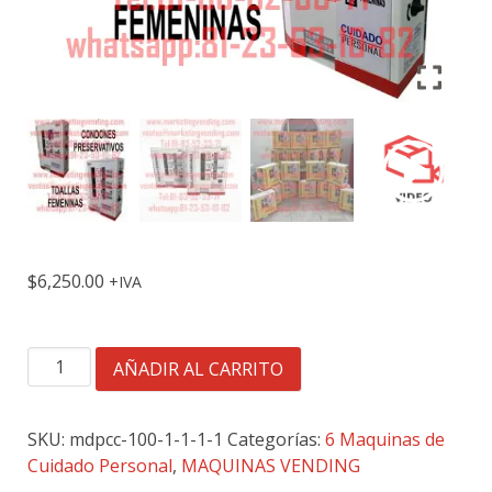
$
6,250.00
IVA
3
AÑADIR AL CARRITO
SELECCIONES
-
TAMAÑO
SKU:
mdpcc-100-1-1-1-1
Categorías:
6 Maquinas de
MINI
Cuidado Personal
,
MAQUINAS VENDING
/