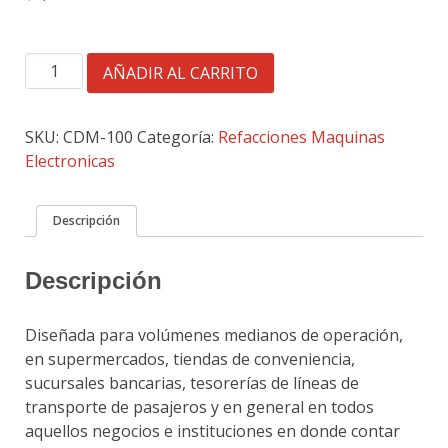
CONTADOR
AÑADIR AL CARRITO
DE
MONEDAS
cantidad
SKU:
CDM-100
Categoría:
Refacciones Maquinas
Electronicas
Descripción
Descripción
Diseñada para volúmenes medianos de operación,
en supermercados, tiendas de conveniencia,
sucursales bancarias, tesorerías de líneas de
transporte de pasajeros y en general en todos
aquellos negocios e instituciones en donde contar