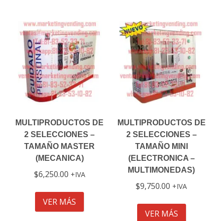
$3,500.00.
$3,000.00.
MULTIPRODUCTOS DE
MULTIPRODUCTOS DE
2 SELECCIONES –
2 SELECCIONES –
TAMAÑO MASTER
TAMAÑO MINI
(MECANICA)
(ELECTRONICA –
MULTIMONEDAS)
$
6,250.00
IVA
$
9,750.00
IVA
VER MÁS
VER MÁS