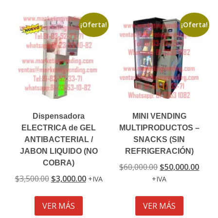
¡Oferta!
¡Oferta!
Dispensadora
MINI VENDING
ELECTRICA de GEL
MULTIPRODUCTOS –
ANTIBACTERIAL /
SNACKS (SIN
JABON LIQUIDO (NO
REFRIGERACIÓN)
COBRA)
El
El
$
60,000.00
$
50,000.00
El
El
precio
preci
$
3,500.00
$
3,000.00
IVA
IVA
precio
precio
original
actua
original
actual
era:
es:
VER MÁS
VER MÁS
era:
es:
$60,000.00.
$50,0