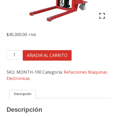
$
45,000.00
IVA
MONTACARGAS
AÑADIR AL CARRITO
HIDRAULICO
PARA
MAQUINAS
SKU:
MONTH-100
Categoría:
Refacciones Maquinas
VENDING
Electronicas
cantidad
Descripción
Descripción