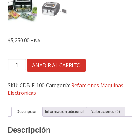
$
5,250.00
IVA
CONTADOR
AÑADIR AL CARRITO
DE
BILLETES
CON
SKU:
CDB-F-100
Categoría:
Refacciones Maquinas
DETECTOR
Electronicas
DE
BILLETES
Descripción
Información adicional
Valoraciones (0)
FALSOS
DOBLE
Descripción
DISPLAY
cantidad