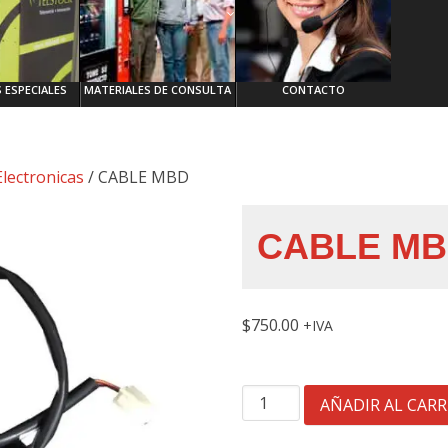
 ESPECIALES
MATERIALES DE CONSULTA
CONTACTO
lectronicas
/ CABLE MBD
CABLE M
$
750.00
IVA
CABLE
AÑADIR AL CARR
MBD
cantidad